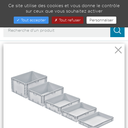
Gestion de vos préférences sur les cookies
04 75 82 01 23
Ce site utilise des cookies et vous donne le contrôle
sur ceux que vous souhaitez activer
00
Afficher/masquer
Tout accepter
Tout refuser
Personnaliser
la
navigation