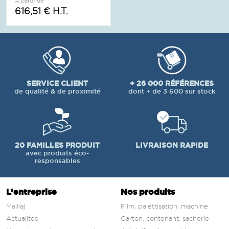
À partir de
616,51 € H.T.
SERVICE CLIENT
+ 26 000 RÉFÉRENCES
de qualité & de proximité
dont + de 3 600 sur stock
20 FAMILLES PRODUIT
LIVRAISON RAPIDE
avec produits éco-
responsables
L’entreprise
Nos produits
Maillaj
Film, palettisation, machine
Actualités
Carton, contenant, sacherie