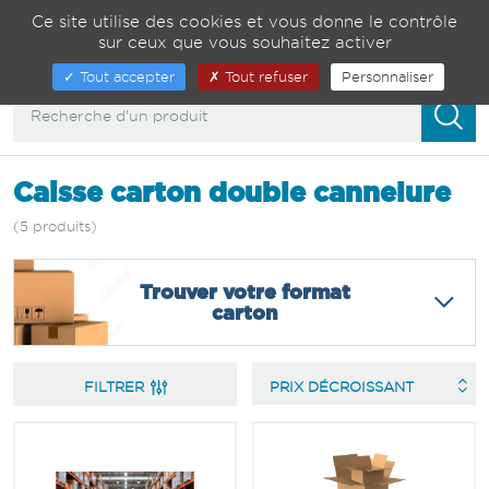
Gestion de vos préférences sur les cookies
04 75 82 01 23
Ce site utilise des cookies et vous donne le contrôle
sur ceux que vous souhaitez activer
00
Afficher/masquer
Tout accepter
Tout refuser
Personnaliser
la
navigation
Caisse carton double cannelure
(5 produits)
Trouver votre format
carton
FILTRER