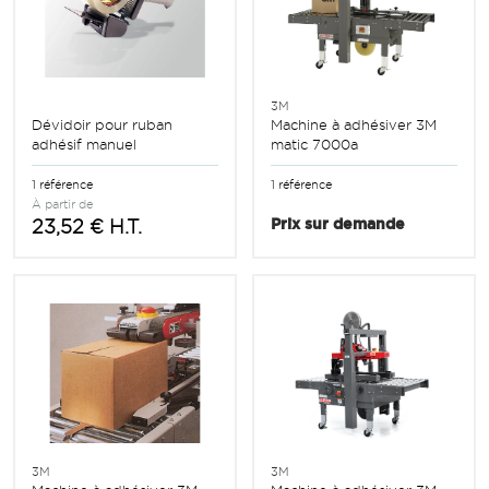
3M
Dévidoir pour ruban
Machine à adhésiver 3M
adhésif manuel
matic 7000a
1 référence
1 référence
À partir de
23,52 € H.T.
Prix sur demande
3M
3M