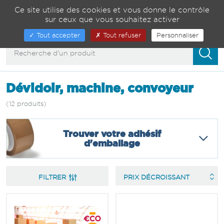
Gestion de vos préférences sur les cookies
04 75 82 01 23
Ce site utilise des cookies et vous donne le contrôle
sur ceux que vous souhaitez activer
00
Afficher/masquer
Tout accepter
Tout refuser
Personnaliser
la
navigation
Dévidoir, machine, convoyeur
(12 produits)
Trouver votre adhésif
d'emballage
FILTRER