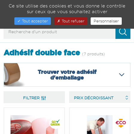
Gestion de vos préférences sur les cookies
04 75 82 01 23
Ce site utilise des cookies et vous donne le contrôle
sur ceux que vous souhaitez activer
00
Afficher/masquer
Tout accepter
Tout refuser
Personnaliser
la
navigation
Adhésif double face
(7 produits)
Trouver votre adhésif
d'emballage
FILTRER