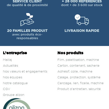
SERVICE CLIENT
+ 26 000 RÉFÉRENCES
de qualité & de proximité
dont + de 3 600 sur stock
20 FAMILLES PRODUIT
LIVRAISON RAPIDE
avec produits éco-
responsables
L’entreprise
Nos produits
Maillaj
Film, palettisation, machine
Actualités
Carton, contenant, sacherie
Nos valeurs et engagements
Adhésif, colle, machine
Nos équipes
Calage, protection, système
Notre catalogue
Cerclage, lien, ficelle, machine
CGV
Produit d'entretien, sécurité
Groupe alizon