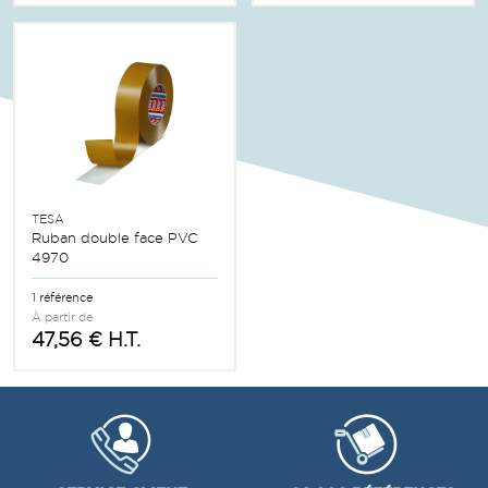
TESA
Ruban double face PVC
4970
1 référence
À partir de
47,56 € H.T.