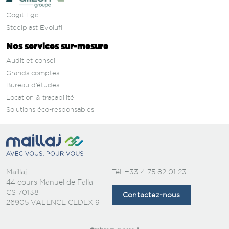
Cogit Lgc
Steelplast Evolufil
Nos services sur‑mesure
Audit et conseil
Grands comptes
Bureau d’études
Location & traçabilité
Solutions éco-responsables
Maillaj
Tél.
+33 4 75 82 01 23
44 cours Manuel de Falla
CS 70138
Contactez-nous
26905 VALENCE CEDEX 9