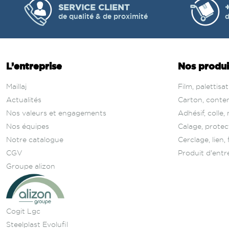
SERVICE CLIENT
de qualité & de proximité
d
L’entreprise
Nos produi
Maillaj
Film, palettisa
Actualités
Carton, conten
Nos valeurs et engagements
Adhésif, colle
Nos équipes
Calage, protec
Notre catalogue
Cerclage, lien,
CGV
Produit d'entre
Groupe alizon
Cogit Lgc
Steelplast Evolufil