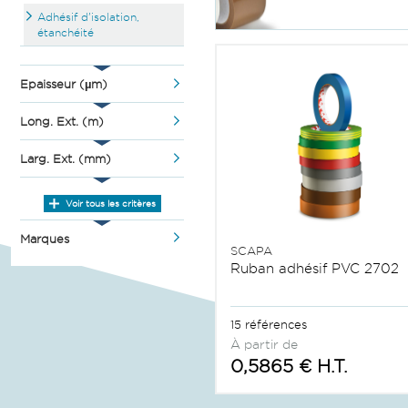
Adhésif d'isolation,
étanchéité
Epaisseur (µm)
Long. Ext. (m)
Larg. Ext. (mm)
Voir tous les critères
Marques
SCAPA
Ruban adhésif PVC 2702
15 références
À partir de
0,5865 € H.T.