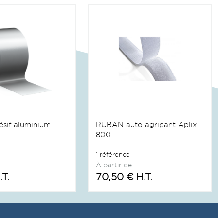
sif aluminium
RUBAN auto agripant Aplix
800
1 référence
À partir de
.T.
70,50 € H.T.