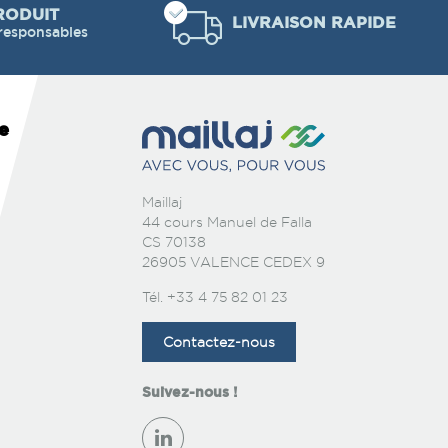
RODUIT
LIVRAISON RAPIDE
responsables
e
Maillaj
44 cours Manuel de Falla
CS 70138
26905 VALENCE CEDEX 9
Tél.
+33 4 75 82 01 23
Contactez-nous
Suivez-nous !