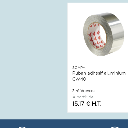
SCAPA
Ruban adhésif aluminium
CW40
3 références
À partir de
15,17 € H.T.