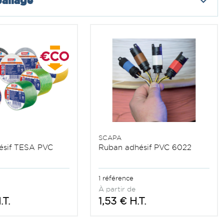
allage
SCAPA
ésif TESA PVC
Ruban adhésif PVC 6022
1 référence
À partir de
.T.
1,53 € H.T.