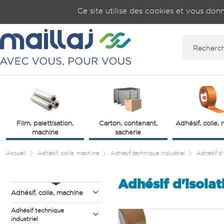
Gestion de vos préférences sur les cookies
Ce site utilise des cookies et vous don
Film, palettisation,
Carton, contenant,
Adhésif, colle,
machine
sacherie
Accueil
Adhésif, colle, machine
Adhésif technique industriel
Adhésif d'
Adhésif d'isolat
Adhésif, colle, machine
Adhésif technique
industriel