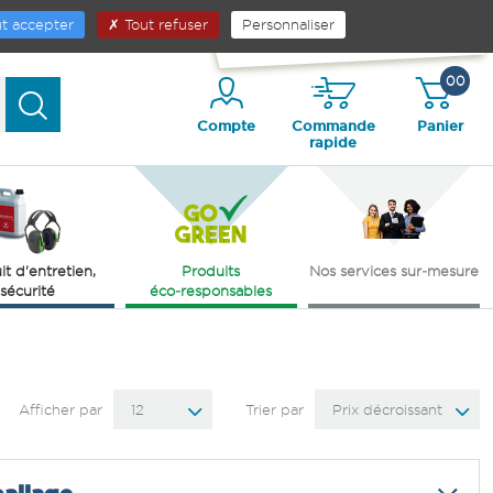
ES PRODUITS
CONTACT
Contactez-nous
t accepter
Tout refuser
Personnaliser
04 75 82 01 23
00
Compte
Commande
Panier
rapide
it d'entretien,
Produits
Nos services sur‑mesure
sécurité
éco‑responsables
Afficher par
12
Trier par
Prix décroissant