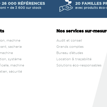
+ 26 000 RÉFÉRENCES
20 FAMILLES P
ont + de 3 600 sur stock
avec produits éco-
ts
Nos services sur‑mesur
tion, machine
Audit et conseil
ant, sacherie
Grands comptes
, machine
Bureau d’études
tion, système
Location & traçabilité
 ficelle, machine
Solutions éco-responsables
tien, sécurité