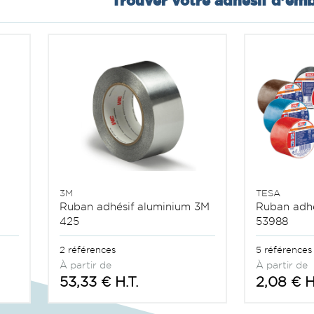
Trouver votre adhésif
d'emb
3M
TESA
Ruban adhésif aluminium 3M
Ruban adh
425
53988
2 références
5 références
À partir de
À partir de
53,33 € H.T.
2,08 € H