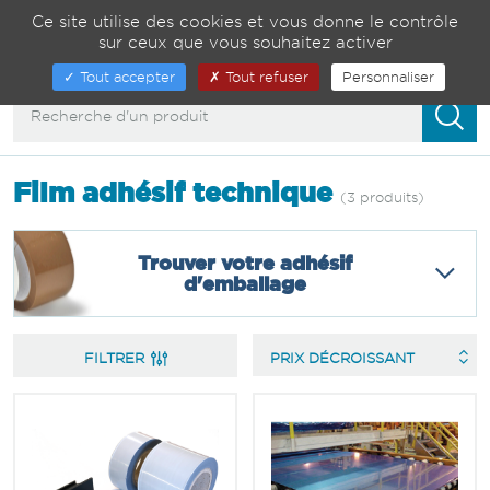
Gestion de vos préférences sur les cookies
04 75 82 01 23
Ce site utilise des cookies et vous donne le contrôle
sur ceux que vous souhaitez activer
00
Afficher/masquer
Tout accepter
Tout refuser
Personnaliser
la
navigation
Film adhésif technique
(3 produits)
Trouver votre adhésif
d'emballage
FILTRER