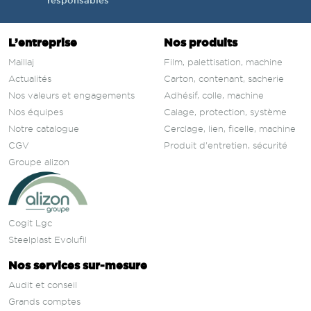
responsables
L’entreprise
Nos produits
Maillaj
Film, palettisation, machine
Actualités
Carton, contenant, sacherie
Nos valeurs et engagements
Adhésif, colle, machine
Nos équipes
Calage, protection, système
Notre catalogue
Cerclage, lien, ficelle, machine
CGV
Produit d'entretien, sécurité
Groupe alizon
Cogit Lgc
Steelplast Evolufil
Nos services sur‑mesure
Audit et conseil
Grands comptes