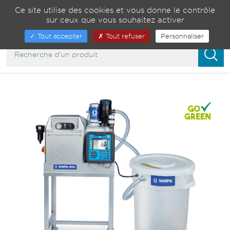
Gestion de vos préférences sur les cookies
04 75 82 01 23
Ce site utilise des cookies et vous donne le contrôle
sur ceux que vous souhaitez activer
00
Afficher/masquer
Tout accepter
Tout refuser
Personnaliser
la
navigation