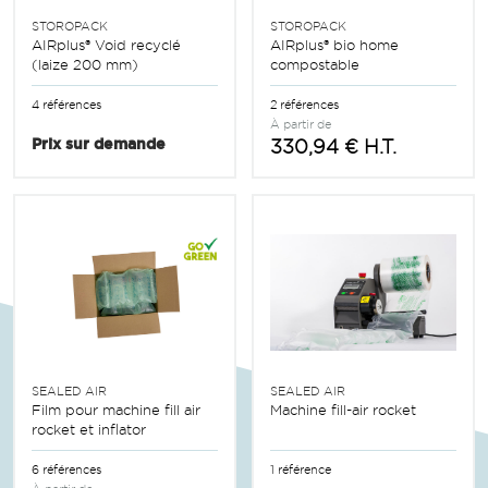
STOROPACK
STOROPACK
AIRplus® Void recyclé
AIRplus® bio home
(laize 200 mm)
compostable
4 références
2 références
À partir de
Prix sur demande
330,94 € H.T.
SEALED AIR
SEALED AIR
Film pour machine fill air
Machine fill-air rocket
rocket et inflator
6 références
1 référence