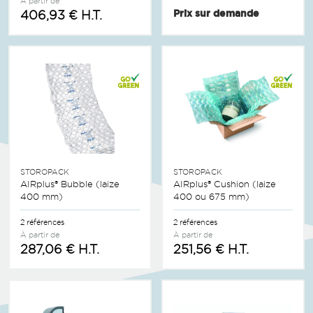
À partir de
406,93 € H.T.
Prix sur demande
STOROPACK
STOROPACK
AIRplus® Bubble (laize
AIRplus® Cushion (laize
400 mm)
400 ou 675 mm)
2 références
2 références
À partir de
À partir de
287,06 € H.T.
251,56 € H.T.