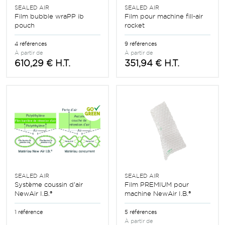
SEALED AIR
SEALED AIR
Film bubble wraPP ib
Film pour machine fill-air
pouch
rocket
4 références
9 références
À partir de
À partir de
610,29 € H.T.
351,94 € H.T.
SEALED AIR
SEALED AIR
Système coussin d’air
Film PREMIUM pour
NewAir I.B.®
machine NewAir I.B.®
1 référence
5 références
À partir de