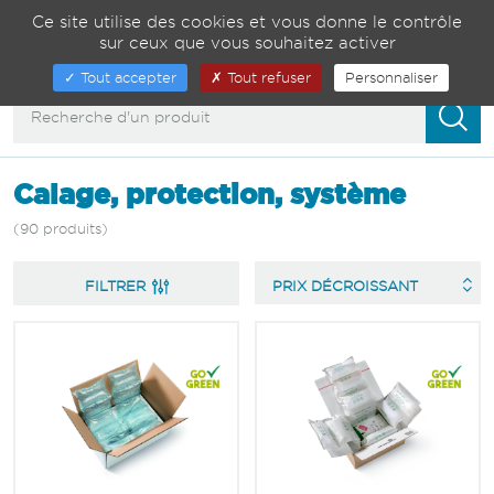
Gestion de vos préférences sur les cookies
04 75 82 01 23
Ce site utilise des cookies et vous donne le contrôle
sur ceux que vous souhaitez activer
00
Afficher/masquer
Tout accepter
Tout refuser
Personnaliser
la
navigation
Calage, protection, système
(90 produits)
FILTRER