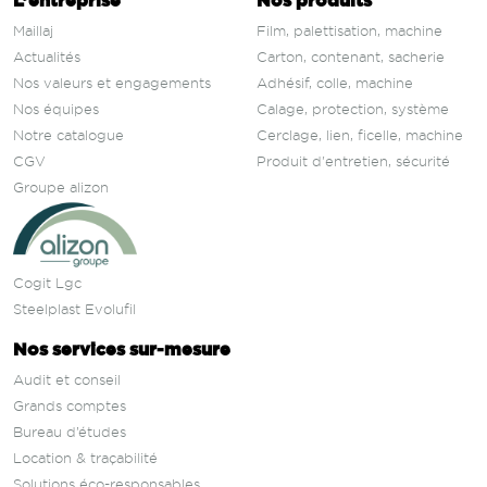
L’entreprise
Nos produits
Maillaj
Film, palettisation, machine
Actualités
Carton, contenant, sacherie
Nos valeurs et engagements
Adhésif, colle, machine
Nos équipes
Calage, protection, système
Notre catalogue
Cerclage, lien, ficelle, machine
CGV
Produit d'entretien, sécurité
Groupe alizon
Cogit Lgc
Steelplast Evolufil
Nos services sur‑mesure
Audit et conseil
Grands comptes
Bureau d’études
Location & traçabilité
Solutions éco-responsables