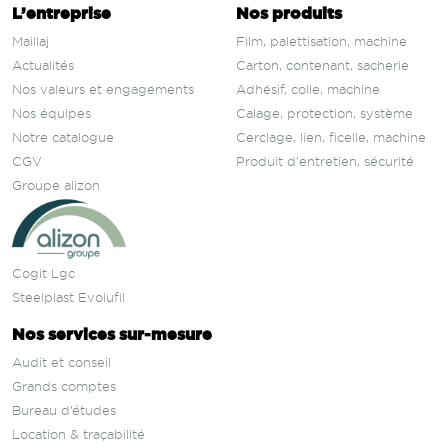
L’entreprise
Nos produits
Maillaj
Film, palettisation, machine
Actualités
Carton, contenant, sacherie
Nos valeurs et engagements
Adhésif, colle, machine
Nos équipes
Calage, protection, système
Notre catalogue
Cerclage, lien, ficelle, machine
CGV
Produit d'entretien, sécurité
Groupe alizon
Cogit Lgc
Steelplast Evolufil
Nos services sur‑mesure
Audit et conseil
Grands comptes
Bureau d’études
Location & traçabilité