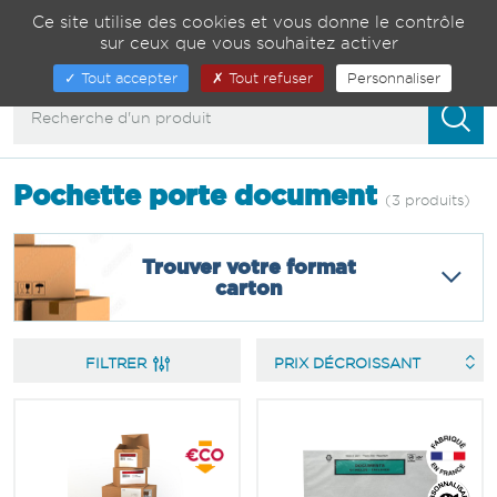
Gestion de vos préférences sur les cookies
04 75 82 01 23
Ce site utilise des cookies et vous donne le contrôle
sur ceux que vous souhaitez activer
00
Afficher/masquer
Tout accepter
Tout refuser
Personnaliser
la
navigation
Pochette porte document
(3 produits)
Trouver votre format
carton
FILTRER