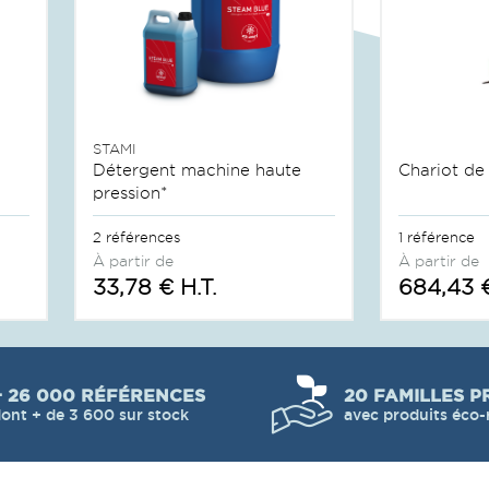
STAMI
Détergent machine haute
Chariot de
pression*
2 références
1 référence
À partir de
À partir de
33,78 € H.T.
684,43 €
+ 26 000 RÉFÉRENCES
20 FAMILLES P
ont + de 3 600 sur stock
avec produits éco-