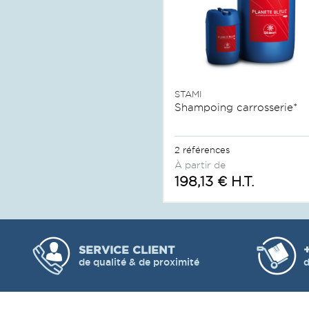
STAMI
Shampoing carrosserie*
2 références
À partir de
198,13 € H.T.
SERVICE CLIENT
de qualité & de proximité
d