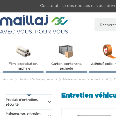
Gestion de vos préférences sur les cookies
Ce site utilise des cookies et vous don
Film, palettisation,
Carton, contenant,
Adhésif, colle,
machine
sacherie
Accueil
Produit d'entretien, sécurité
Maintenance, entretien industriel
E
Entretien véhicu
Produit d'entretien,
sécurité
Maintenance, entretien