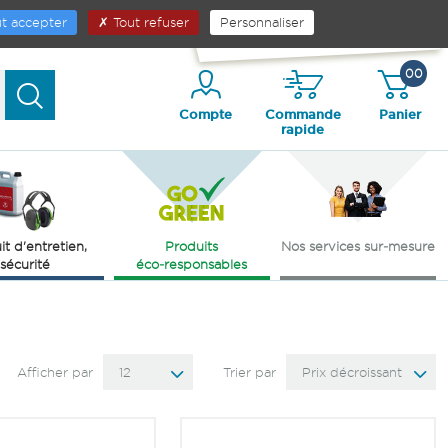
ES PRODUITS
CONTACT
Contactez-nous
t accepter
Tout refuser
Personnaliser
04 75 82 01 23
00
Compte
Commande
Panier
rapide
it d'entretien,
Produits
Nos services sur‑mesure
sécurité
éco‑responsables
Afficher par
12
Trier par
Prix décroissant