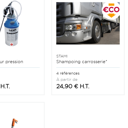
STAMI
ur pression
Shampoing carrosserie*
4 références
À partir de
H.T.
24,90 € H.T.