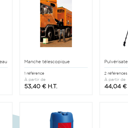
’eau
Manche télescopique
Pulvérisate
1 référence
2 références
À partir de
À partir de
53,40 € H.T.
44,04 € 